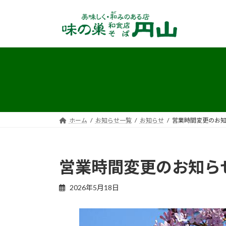
コ
ナ
ン
ビ
テ
ゲ
ン
ー
ツ
シ
へ
ョ
ス
ン
キ
に
ッ
移
プ
動
ホーム
お知らせ一覧
お知らせ
営業時間変更のお
営業時間変更のお知ら
2026年5月18日