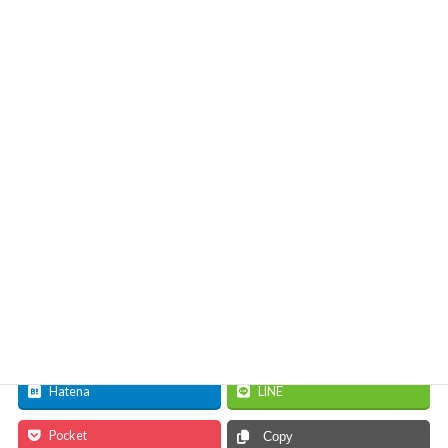
・ご予約期間／好評受付中
・受渡日時／12月31日（金） 10時〜15時まで
・ご注文は店頭、またはお電話で TEL.011-642-9638
ご予約は店内、またはお電話で承っております。
ぜひ年越しは味の巣円山のそばをお楽しみください。
ご予約お待ちしております。
Follow me!
Facebook
X
Hatena
LINE
Pocket
Copy